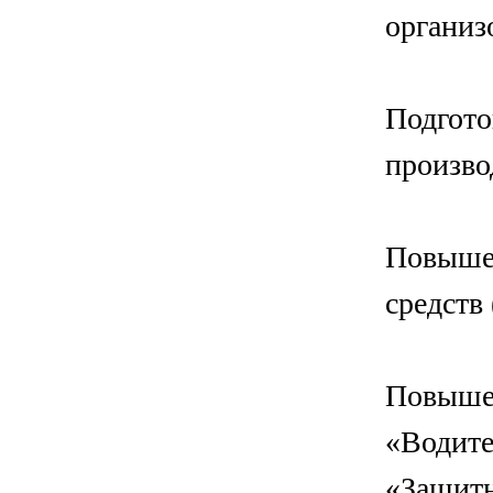
организ
Подгото
произво
Повышен
средств
Повышен
«Водите
«Защитн