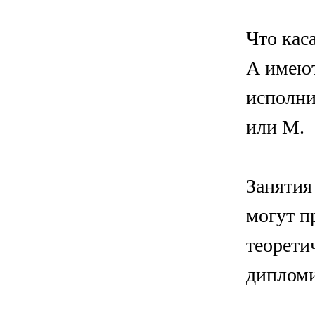
Что кас
А имеют
исполни
или М.
Занятия
могут п
теорети
дипломи