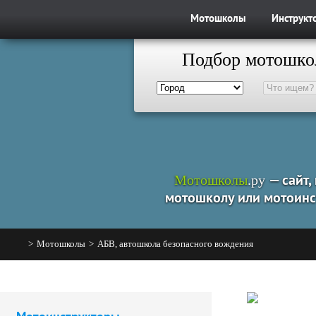
Мотошколы
Инструкт
Подбор мотошко
Мотошколы
.ру
— сайт,
мотошколу или мотоинс
>
Мотошколы
>
АБВ, автошкола безопасного вождения