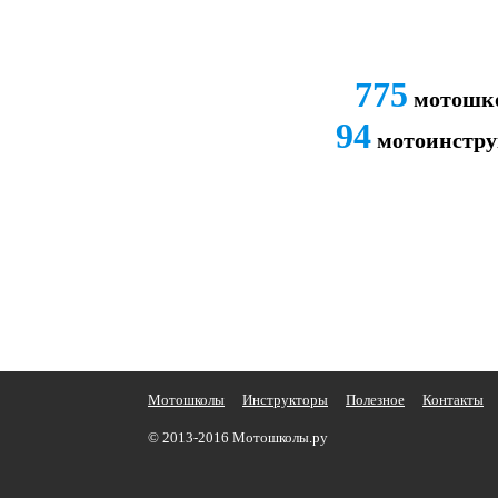
775
мотошко
94
мотоинстру
Мотошколы
Инструкторы
Полезное
Контакты
© 2013-2016 Мотошколы.ру