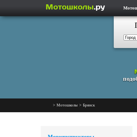
Мото
подо
>
Мотошколы
>
Брянск
Мотоинструкторы