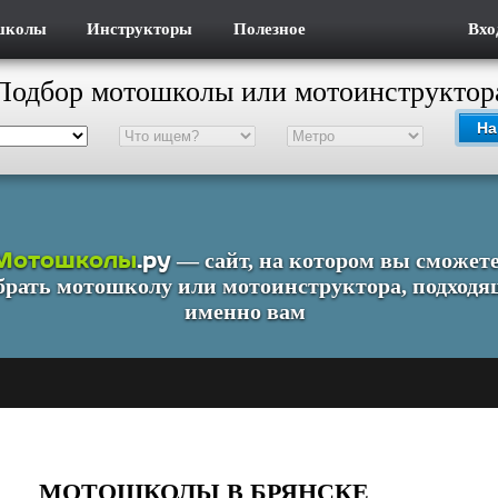
школы
Инструкторы
Полезное
Вхо
Подбор мотошколы или мотоинструктор
На
Мотошколы
.ру
— сайт, на котором вы сможет
брать мотошколу или мотоинструктора, подходя
именно вам
МОТОШКОЛЫ В БРЯНСКЕ