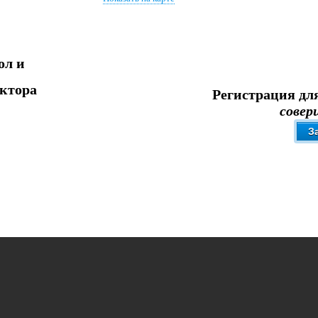
л и
ктора
Регистрация дл
совер
З