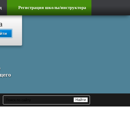
д
Регистрация школы/инструктора
а
йти
е
щего