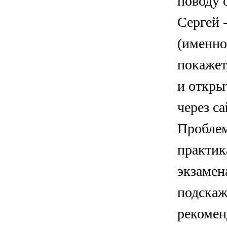
поводу 
Сергей 
(именно 
покажет
и откры
через с
Проблем
практик
экзамен
подскаж
рекоме