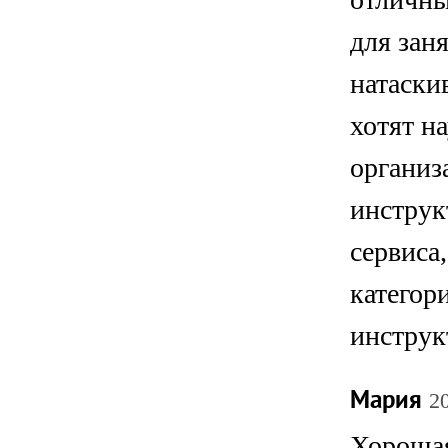
для зан
натаски
хотят н
организ
инструк
сервиса
категор
инструк
Мария
2
Хорошая