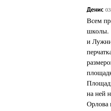
Денис
03
Всем пр
школы. 
и Лужни
перчатк
размеро
площадк
Площадк
на ней 
Орлова 