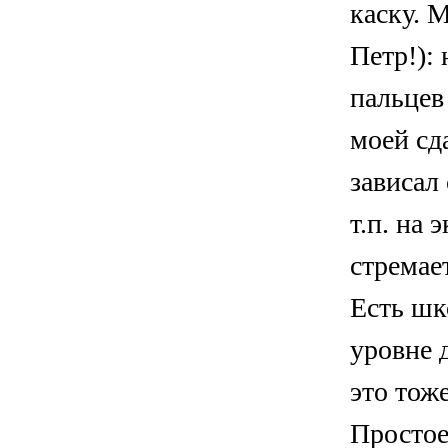
каску. 
Петр!):
пальцев
моей сд
зависал
т.п. на 
стремает
Есть шк
уровне 
это тож
Простое