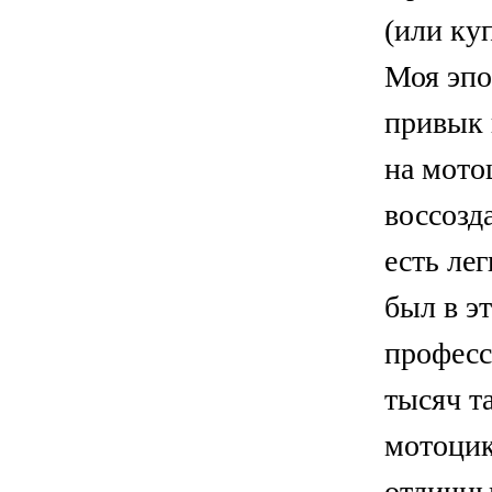
(или ку
Моя эпо
привык 
на мото
воссозд
есть ле
был в э
професс
тысяч т
мотоцик
отличны