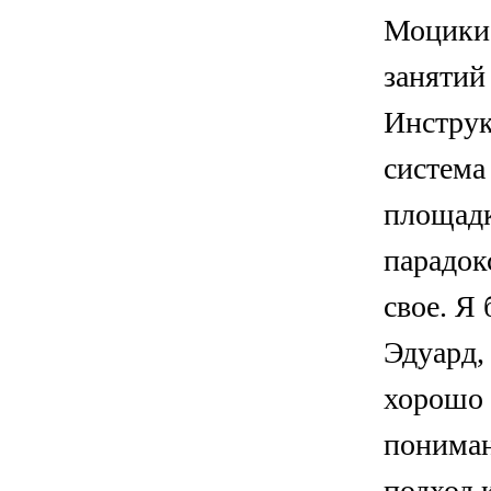
Моцики 
занятий
Инструк
система
площадк
парадок
свое. Я
Эдуард, 
хорошо 
пониман
подход к