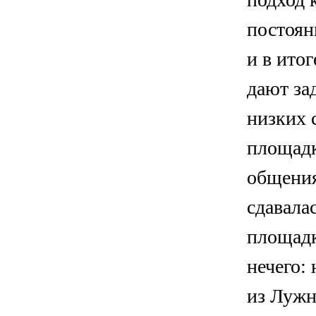
постоян
и в ито
дают за
низких 
площадк
общения
сдавала
площадк
нечего:
из Лужн