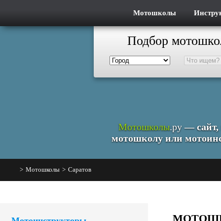
Мотошколы
Инстру
Подбор мотошко
Мотошколы
.ру
— сайт,
мотошколу или мотоинс
>
Мотошколы
>
Саратов
МОТОШК
Мотоинструкторы