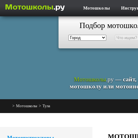
Мотошколы
Инстру
Подбор мотошко
Мотошколы
.ру
— сайт,
мотошколу или мотоинс
>
Мотошколы
>
Тула
МОТОШК
Мотоинструкторы